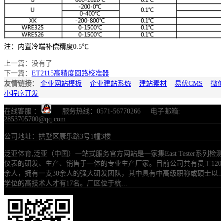
注：内置冷端补偿精度0.5℃
上一篇：没有了
下一篇：
ET2115高精度回路校准器
友情链接：
企业网站模板
企业建站系统
建站素材
易优CMS
微
小程序开发
在线客服 ：
服务热线：0571-56770266 电子邮箱:
2853705700@qq.com
公司地址：拱墅区康乐路3号1幢3楼
泛亚体育,泛亚（中国）一站式服务官方网站是一家集East Tester系列检
仪表的研发、生产、销售于一体的专业生产厂家。目前公司共有员工12
余人，拥有一支30余人的强大研发团队，其中具有中高级职称或硕士以
学位的高技术人才有17名。厂区位于杭...