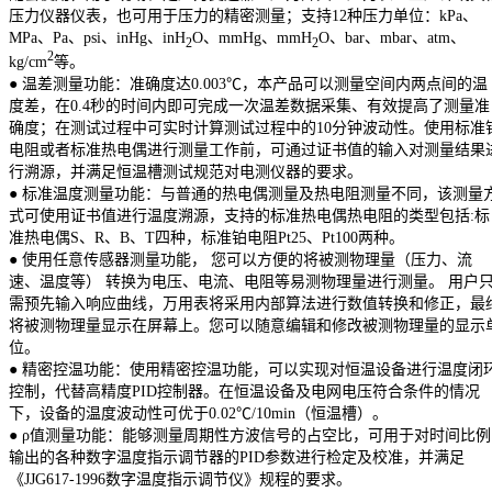
压力仪器仪表，也可用于压力的精密测量；支持12种压力单位：kPa、
MPa、Pa、psi、inHg、inH
O、mmHg、mmH
O、bar、mbar、atm、
2
2
2
kg/cm
等。
● 温差测量功能：准确度达0.003℃，本产品可以测量空间内两点间的温
度差，在0.4秒的时间内即可完成一次温差数据采集、有效提高了测量准
确度；在测试过程中可实时计算测试过程中的10分钟波动性。使用标准
电阻或者标准热电偶进行测量工作前，可通过证书值的输入对测量结果
行溯源，并满足恒温槽测试规范对电测仪器的要求。
● 标准温度测量功能：与普通的热电偶测量及热电阻测量不同，该测量
式可使用证书值进行温度溯源，支持的标准热电偶热电阻的类型包括:标
准热电偶S、R、B、T四种，标准铂电阻Pt25、Pt100两种。
● 使用任意传感器测量功能， 您可以方便的将被测物理量（压力、流
速、温度等） 转换为电压、电流、电阻等易测物理量进行测量。 用户
需预先输入响应曲线，万用表将采用内部算法进行数值转换和修正，最
将被测物理量显示在屏幕上。您可以随意编辑和修改被测物理量的显示
位。
● 精密控温功能：使用精密控温功能，可以实现对恒温设备进行温度闭
控制，代替高精度PID控制器。在恒温设备及电网电压符合条件的情况
下，设备的温度波动性可优于0.02℃/10min（恒温槽）。
● ρ值测量功能：能够测量周期性方波信号的占空比，可用于对时间比例
输出的各种数字温度指示调节器的PID参数进行检定及校准，并满足
《JJG617-1996数字温度指示调节仪》规程的要求。