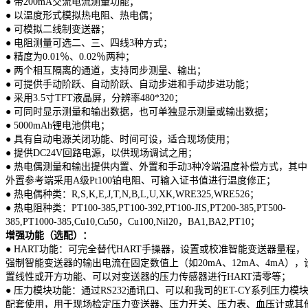
● 带200mA交流电流测量功能；
● 以温度形式模拟热电阻、热电偶；
● 可模拟二线制变送器；
● 电阻测量可选二、三、四线3种方式；
● 精度为0.01％、0.02％两种；
● 两个相互隔离的通道，支持同步测量、输出；
● 可提供手动阶跃、自动阶跃、自动步进和手动步进功能；
● 采用3.5寸TFT液晶屏，分辨率480*320；
● 可同时显示测量和输出数据，也可单独显示测量或输出数据；
● 5000mAh锂电池供电；
● 具有自动电源关闭功能、时间可设，适合现场使用；
● 提供DC24V回路电源，以供现场调试之用；
● 热电偶测量和输出提供内置、外置和手动3种冷端温度补偿方式，其中
外置参考端采用A级Pt100铂电阻、可输入证书值进行温度修正；
● 热电偶种类：R,S,K,E,J,T,N,B,L,U,XK,WRE325,WRE526；
● 热电阻种类：PT100-385,PT100-392,PT100-JIS,PT200-385,PT500-
385,PT1000-385,Cu10,Cu50，Cu100,Nil20，BA1,BA2,PT10；
增强功能（选配）：
● HART功能：可完全替代HART手操器，设置或校准智能变送器量程，
强制智能变送器的输出电流在固定数值上（如20mA、12mA、4mA），
置线性或开方功能、可以对变送器的压力传感器进行HART清零等；
● 压力模块功能：通过RS232通讯口、可以和我司的ET-CY系列压力模
配套使用，用于现场检定压力变送器、压力开关、压力表、血压计或其