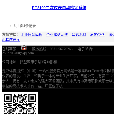
ET3100二次仪表自动检定系统
共
1
页
4
条记录
友情链接：
企业网站模板
企业建站系统
建站素材
易优CMS
微
小程序开发
在线客服 ：
服务热线：0571-56770266 电子邮箱:
2853705700@qq.com
公司地址：拱墅区康乐路3号1幢3楼
泛亚体育,泛亚（中国）一站式服务官方网站是一家集East Tester系列检
仪表的研发、生产、销售于一体的专业生产厂家。目前公司共有员工12
余人，拥有一支30余人的强大研发团队，其中具有中高级职称或硕士以
学位的高技术人才有17名。厂区位于杭...