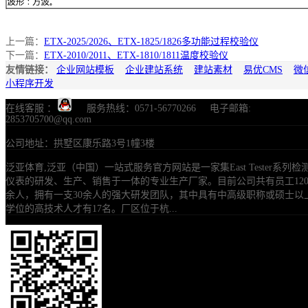
上一篇：
ETX-2025/2026、ETX-1825/1826多功能过程校验仪
下一篇：
ETX-2010/2011、ETX-1810/1811温度校验仪
友情链接：
企业网站模板
企业建站系统
建站素材
易优CMS
微
小程序开发
在线客服 ：
服务热线：0571-56770266 电子邮箱:
2853705700@qq.com
公司地址：拱墅区康乐路3号1幢3楼
泛亚体育,泛亚（中国）一站式服务官方网站是一家集East Tester系列检
仪表的研发、生产、销售于一体的专业生产厂家。目前公司共有员工12
余人，拥有一支30余人的强大研发团队，其中具有中高级职称或硕士以
学位的高技术人才有17名。厂区位于杭...