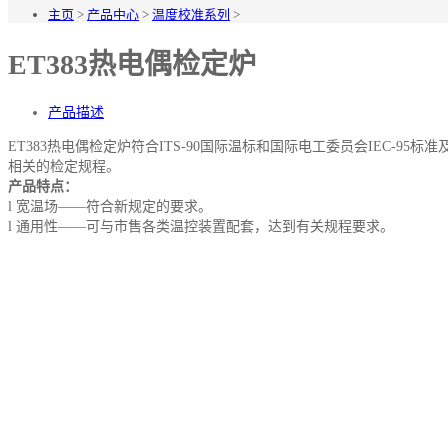
主页
>
产品中心
>
温度校准系列
>
ET383热电偶检定炉
产品描述
ET383热电偶检定炉符合ITS-90国际温标和国际电工委员会IEC-95标准
相关的检定规程。
产品特点：
l 宽温场——符合新规定的要求。
l 通用性——可与市售各类温控装置配套，达到有关规程要求。