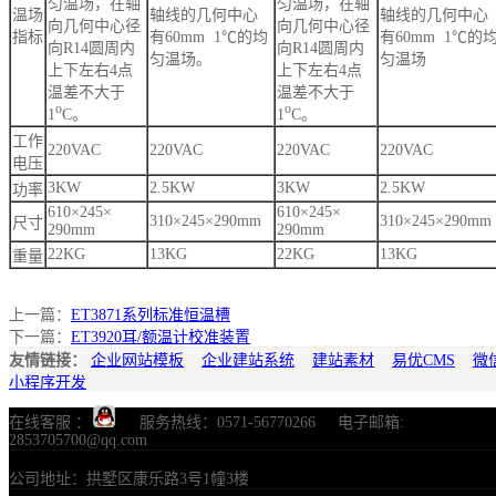
匀温场，在轴
匀温场，在轴
温场
轴线的几何中心
轴线的几何中心
向几何中心径
向几何中心径
指标
有60mm 1℃的均
有60mm 1℃的
向R14圆周内
向R14圆周内
匀温场。
匀温场
上下左右4点
上下左右4点
温差不大于
温差不大于
o
o
1
C。
1
C。
工作
220VAC
220VAC
220VAC
220VAC
电压
3KW
2.5KW
3KW
2.5KW
功率
610×245×
610×245×
310×245×290mm
310×245×290mm
尺寸
290mm
290mm
22KG
13KG
22KG
13KG
重量
上一篇：
ET3871系列标准恒温槽
下一篇：
ET3920耳/额温计校准装置
友情链接：
企业网站模板
企业建站系统
建站素材
易优CMS
微
小程序开发
在线客服 ：
服务热线：0571-56770266 电子邮箱:
2853705700@qq.com
公司地址：拱墅区康乐路3号1幢3楼