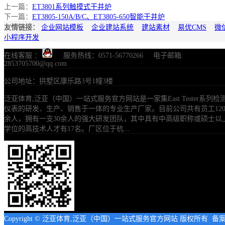
上一篇：
ET3801系列触摸式干井炉
下一篇：
ET3805-150A/B/C、ET3805-650智能干井炉
友情链接：
企业网站模板
企业建站系统
建站素材
易优CMS
微
小程序开发
在线客服 ：
服务热线：0571-56770266 电子邮箱:
2853705700@qq.com
公司地址：拱墅区康乐路3号1幢3楼
泛亚体育,泛亚（中国）一站式服务官方网站是一家集East Tester系列检
仪表的研发、生产、销售于一体的专业生产厂家。目前公司共有员工12
余人，拥有一支30余人的强大研发团队，其中具有中高级职称或硕士以
学位的高技术人才有17名。厂区位于杭...
Copyright © 泛亚体育,泛亚（中国）一站式服务官方网站 版权所有 备