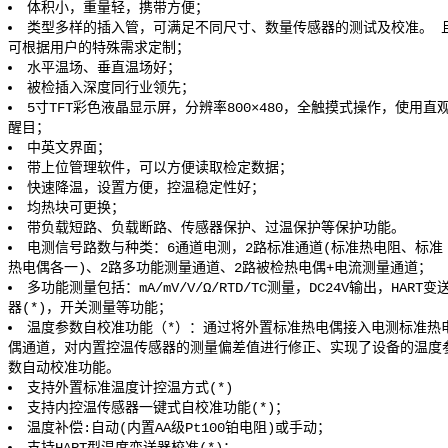
体积小，重量轻，携带方便；
类型多样的插入管，可满足不同尺寸、数量传感器的测试及校准。 
可根据用户的特殊需求定制；
水平温场、垂直温场好；
被检插入深度同行业领先；
5寸TFT彩色液晶显示屏，分辨率800×480，全触摸式操作，使用直
醒目；
中英文界面；
带上位管理软件，可以方便读取检定数据；
快速降温，设置方便，控温稳定性好；
均热块可更换；
带负载短路、负载断路、传感器保护、过温保护等保护功能。
电测信号路数与种类：6通道电测，2路标准通道(标准热电阻、标准
热电偶各一)、2路多功能测量通道、2路被检热电偶+电流测量通道；
多功能测量包括：mA/mV/V/Ω/RTD/TC测量，DC24V输出，HART变
器(*)，开关测量等功能；
温度参数自校准功能（*）：通过将外置标准热电偶接入电测标准热
偶通道，对内置控温传感器的测量偏差值进行修正、实现了设备的温度
数自动校准功能。
支持外置标准温度计控温方式(*)
支持内控温传感器一键式自校准功能(*)；
温度补偿:自动(内置AA级Pt100铂电阻)或手动；
支持HART型温度变送器校准(*)；