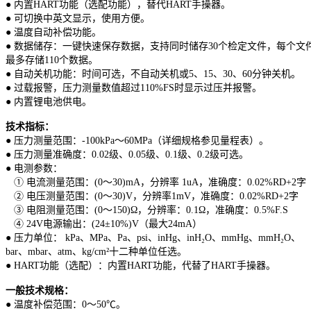
● 内置HART功能（选配功能），替代HART手操器。
● 可切换中英文显示，使用方便。
● 温度自动补偿功能。
● 数据储存：一键快速保存数据，支持同时储存30个检定文件，每个文
最多存储110个数据。
● 自动关机功能：时间可选，不自动关机或5、15、30、60分钟关机。
● 过载报警，压力测量数值超过110%FS时显示过压并报警。
● 内置锂电池供电。
技术指标：
● 压力测量范围：-100kPa～60MPa（详细规格参见量程表）。
● 压力测量准确度：0.02级、0.05级、0.1级、0.2级可选。
● 电测参数：
① 电流测量范围：(0～30)mA，分辨率 1uA，准确度：0.02%RD+2字
② 电压测量范围：(0～30)V，分辨率1mV，准确度：0.02%RD+2字
③ 电阻测量范围：(0～150)Ω，分辨率：0.1Ω，准确度：0.5%F.S
④ 24V电源输出：(24±10%)V（最大24mA）
● 压力单位： kPa、MPa、Pa、psi、inHg、inH₂O、mmHg、mmH₂O、
bar、mbar、atm、kg/cm²十二种单位任选。
● HART功能（选配）：内置HART功能，代替了HART手操器。
一般技术规格：
● 温度补偿范围：0～50℃。