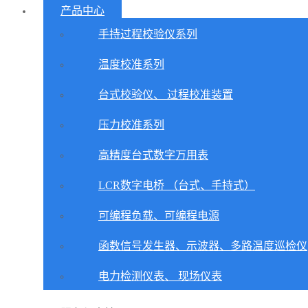
产品中心
手持过程校验仪系列
温度校准系列
台式校验仪、 过程校准装置
压力校准系列
高精度台式数字万用表
LCR数字电桥 （台式、手持式）
可编程负载、可编程电源
函数信号发生器、示波器、多路温度巡检仪
电力检测仪表、 现场仪表