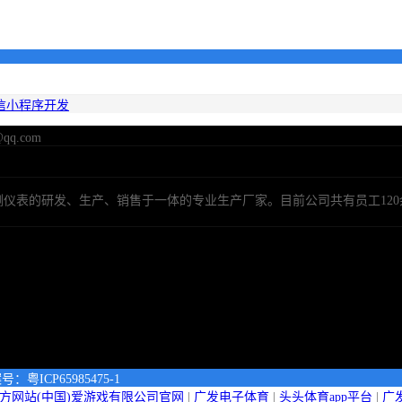
信小程序开发
q.com
r系列检测仪表的研发、生产、销售于一体的专业生产厂家。目前公司共有员工
：粤ICP65985475-1
方网站(中国)爱游戏有限公司官网
|
广发电子体育
|
头头体育app平台
|
广