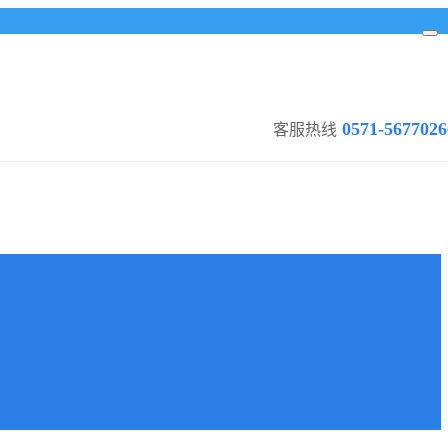
0571-5677026
客服热线