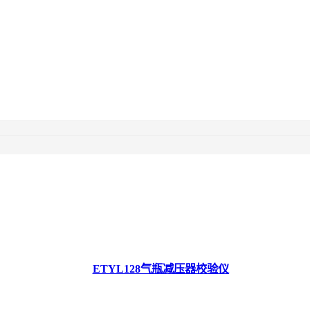
ETYL128气瓶减压器校验仪