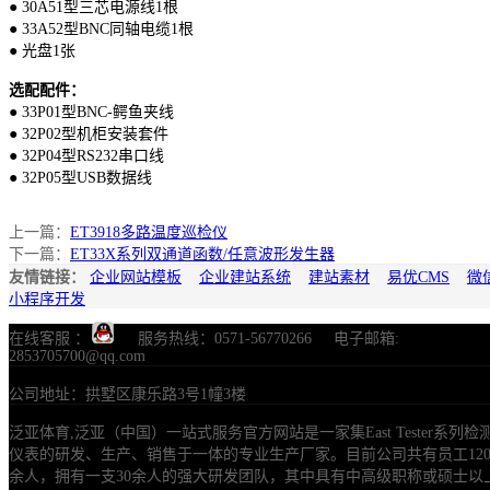
● 30A51型三芯电源线1根
● 33A52型BNC同轴电缆1根
● 光盘1张
选配配件：
● 33P01型BNC-鳄鱼夹线
● 32P02型机柜安装套件
● 32P04型RS232串口线
● 32P05型USB数据线
上一篇：
ET3918多路温度巡检仪
下一篇：
ET33X系列双通道函数/任意波形发生器
友情链接：
企业网站模板
企业建站系统
建站素材
易优CMS
微
小程序开发
在线客服 ：
服务热线：0571-56770266 电子邮箱:
2853705700@qq.com
公司地址：拱墅区康乐路3号1幢3楼
泛亚体育,泛亚（中国）一站式服务官方网站是一家集East Tester系列检
仪表的研发、生产、销售于一体的专业生产厂家。目前公司共有员工12
余人，拥有一支30余人的强大研发团队，其中具有中高级职称或硕士以