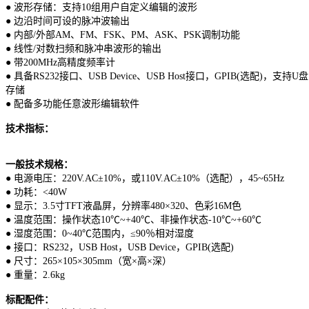
● 波形存储：支持10组用户自定义编辑的波形
● 边沿时间可设的脉冲波输出
● 内部/外部AM、FM、FSK、PM、ASK、PSK调制功能
● 线性/对数扫频和脉冲串波形的输出
● 带200MHz高精度频率计
● 具备RS232接口、USB Device、USB Host接口，GPIB(选配)，支持U盘
存储
● 配备多功能任意波形编辑软件
技术指标：
一般技术规格：
● 电源电压：220V.AC±10%，或110V.AC±10%（选配），45~65Hz
● 功耗：<40W
● 显示：3.5寸TFT液晶屏，分辨率480×320、色彩16M色
● 温度范围：操作状态10℃~+40℃、非操作状态-10℃~+60℃
● 湿度范围：0~40℃范围内，≤90％相对湿度
● 接口：RS232，USB Host，USB Device，GPIB(选配)
● 尺寸：265×105×305mm（宽×高×深）
● 重量：2.6kg
标配配件：