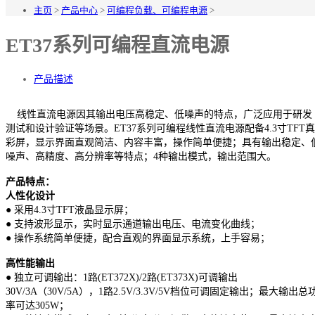
主页
>
产品中心
>
可编程负载、可编程电源
>
ET37系列可编程直流电源
产品描述
线性直流电源因其输出电压高稳定、低噪声的特点，广泛应用于研发
测试和设计验证等场景。ET37系列可编程线性直流电源配备4.3寸TFT真
彩屏，显示界面直观简洁、内容丰富，操作简单便捷；具有输出稳定、
噪声、高精度、高分辨率等特点；4种输出模式，输出范围大。
产品特点：
人性化设计
● 采用4.3寸TFT液晶显示屏；
● 支持波形显示，实时显示通道输出电压、电流变化曲线；
● 操作系统简单便捷，配合直观的界面显示系统，上手容易；
高性能输出
● 独立可调输出：1路(ET372X)/2路(ET373X)可调输出
30V/3A（30V/5A），1路2.5V/3.3V/5V档位可调固定输出；最大输出总
率可达305W；