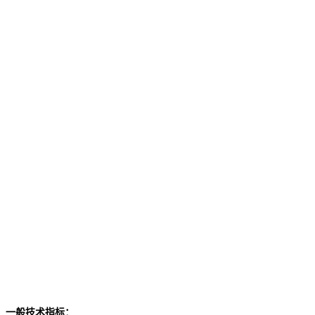
一般技术指标：