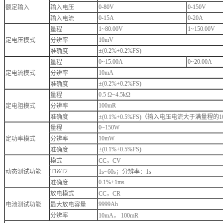
0-80V
0-150V
额定输入
输入电压
0-15A
0-20A
输入电流
1~80.00V
1~150.00V
量程
10mV
定电压模式
分辨率
±(0.2%+0.2%FS)
准确度
0~15.00A
0~20.00A
量程
10mA
定电流模式
分辨率
±(0.2%+0.2%FS)
准确度
0.5 Ω~4.5kΩ
量程
100mR
定电阻模式
分辨率
准确度
±(0.1%+0.5%FS)（输入电压电流大于满量程的
0~150W
量程
10mW
定功率模式
分辨率
±(0.1%+0.5%FS)
准确度
模式
CC，CV
T1&T2
动态测试功能
1s~60s；分辨率：1s
0.1%+1ms
准确度
放电模式
CC，CR
9999Ah
电池测试功能
最大放电容量
分辨率
10mA， 100mR