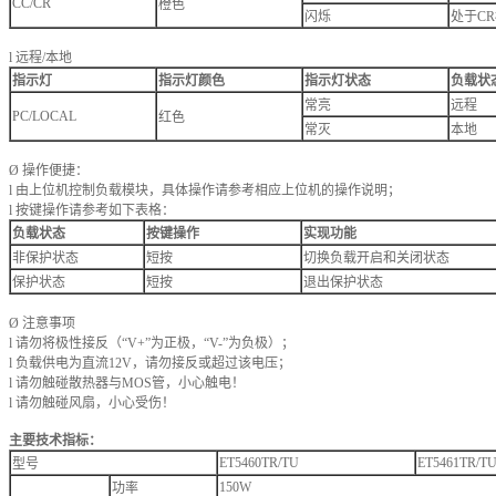
CC/CR
橙色
闪烁
处于C
l 远程/本地
指示灯
指示灯颜色
指示灯状态
负载状
常亮
远程
PC/LOCAL
红色
常灭
本地
Ø 操作便捷：
l 由上位机控制负载模块，具体操作请参考相应上位机的操作说明；
l 按键操作请参考如下表格：
负载状态
按键操作
实现功能
非保护状态
短按
切换负载开启和关闭状态
保护状态
短按
退出保护状态
Ø 注意事项
l 请勿将极性接反（“V+”为正极，“V-”为负极）；
l 负载供电为直流12V，请勿接反或超过该电压；
l 请勿触碰散热器与MOS管，小心触电！
l 请勿触碰风扇，小心受伤！
主要技术指标：
ET5460TR/TU
ET5461TR/T
型号
150W
功率