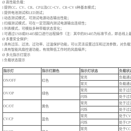
Ø 高性能负载：
l 提供CC、CV、CR、CP以及CC+CV、CR+CV 6种基本模式；
l 提供电池测试和LED测试；
l 动态测试模式，可测试电源动态输出性能；
l 扫描测试模式，可在一定范围内测试电源输出连续性；
l 列表模式，可模拟多种带载状态变化；
l 可通过USB或RS485接口进行远程操作（注：其中的RS485为标准节点，即总线
Ø 多重安全保护：
l 具有过压、过流、过功率、过温保护功能，可以灵活设置过压和过流参数，对负
l 具有智能风扇控速功能，有效降低工作时的风扇噪声；
Ø 多元指示灯提示
l 负载状态提示
指示灯
指示灯颜色
指示灯状态
负载状
常亮
负载通
ON/OFF
红色
常灭
负载通
常亮
处于过
OV/OP
绿色
闪烁
处于过
常亮
处于过
OC/OT
黄色
闪烁
处于过
常亮
处于C
CV/CP
蓝色
闪烁
处于C
常亮
处于C