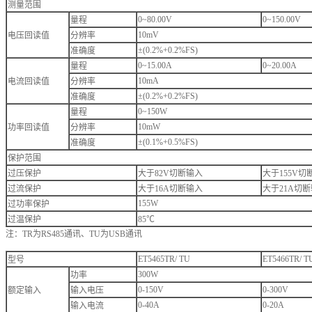
测量范围
0~80.00V
0~150.00V
量程
10mV
电压回读值
分辨率
±(0.2%+0.2%FS)
准确度
0~15.00A
0~20.00A
量程
10mA
电流回读值
分辨率
±(0.2%+0.2%FS)
准确度
0~150W
量程
10mW
功率回读值
分辨率
±(0.1%+0.5%FS)
准确度
保护范围
过压保护
大于82V切断输入
大于155V切
过流保护
大于16A切断输入
大于21A切
155W
过功率保护
过温保护
85℃
注：TR为RS485通讯、TU为USB通讯
ET5465TR/ TU
ET5466TR/ T
型号
300W
功率
0-150V
0-300V
额定输入
输入电压
0-40A
0-20A
输入电流