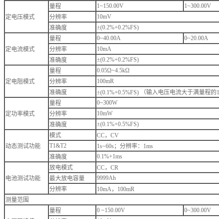
1~150.00V
1~300.00V
量程
10mV
定电压模式
分辨率
±(0.2%+0.2%FS)
准确度
0~40.00A
0~20.00A
量程
10mA
定电流模式
分辨率
±(0.2%+0.2%FS)
准确度
0.05Ω~4.5kΩ
量程
100mR
定电阻模式
分辨率
准确度
±(0.1%+0.5%FS) （输入电压电流大于满量程
0~300W
量程
10mW
定功率模式
分辨率
±(0.1%+0.5%FS)
准确度
模式
CC，CV
T1&T2
动态测试功能
1s~60s；分辨率：1ms
0.1%+1ms
准确度
放电模式
CC，CR
9999Ah
电池测试功能
最大放电容量
分辨率
10mA，100mR
测量范围
0 ~150.00V
0~300.00V
量程