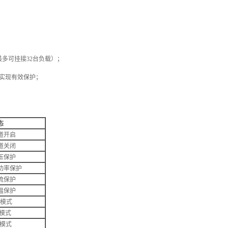
上最多可挂接32台负载）；
载实现有效保护；
态
道开启
道关闭
压保护
功率保护
流保护
温保护
V模式
P模式
C模式